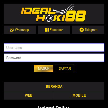
Whatsapp
Facebook
Telegram
DAFTAR
BERANDA
WEB
MOBILE
Ireland Daily+