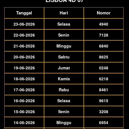
Tanggal
Hari
Nomor
23-06-2026
Selasa
4940
22-06-2026
Senin
7128
21-06-2026
Minggu
6840
20-06-2026
Sabtu
8625
19-06-2026
Jumat
0248
18-06-2026
Kamis
6218
17-06-2026
Rabu
8461
16-06-2026
Selasa
9615
15-06-2026
Senin
3208
14-06-2026
Minggu
6954