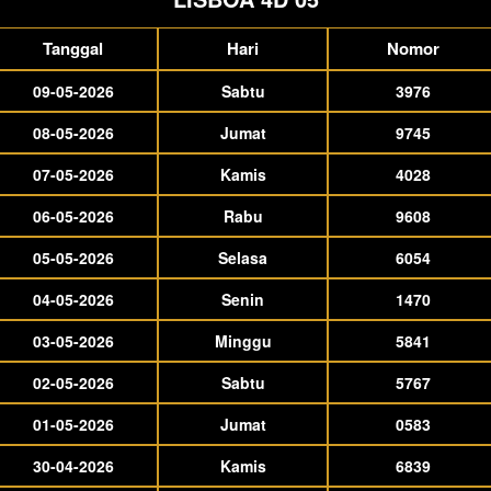
Tanggal
Hari
Nomor
09-05-2026
Sabtu
3976
08-05-2026
Jumat
9745
07-05-2026
Kamis
4028
06-05-2026
Rabu
9608
05-05-2026
Selasa
6054
04-05-2026
Senin
1470
03-05-2026
Minggu
5841
02-05-2026
Sabtu
5767
01-05-2026
Jumat
0583
30-04-2026
Kamis
6839