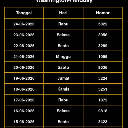
Tanggal
Hari
Nomor
24-06-2026
Rabu
5022
23-06-2026
Selasa
3056
22-06-2026
Senin
3289
21-06-2026
Minggu
1095
20-06-2026
Sabtu
9536
19-06-2026
Jumat
5224
18-06-2026
Kamis
5251
17-06-2026
Rabu
1872
16-06-2026
Selasa
9816
15-06-2026
Senin
3423