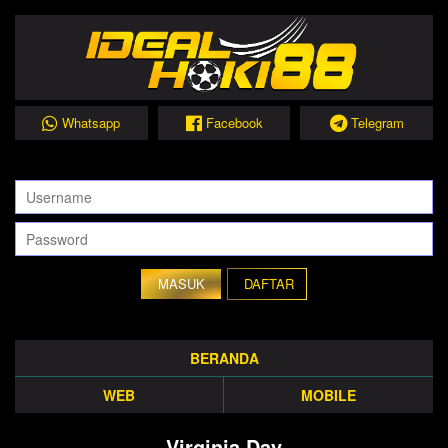
Whatsapp
Facebook
Telegram
DAFTAR
BERANDA
WEB
MOBILE
Virginia Day