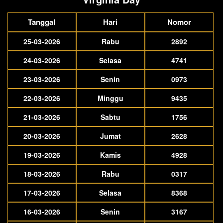
Tanggal
Hari
Nomor
25-03-2026
Rabu
2892
24-03-2026
Selasa
4741
23-03-2026
Senin
0973
22-03-2026
Minggu
9435
21-03-2026
Sabtu
1756
20-03-2026
Jumat
2628
19-03-2026
Kamis
4928
18-03-2026
Rabu
0317
17-03-2026
Selasa
8368
16-03-2026
Senin
3167