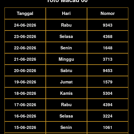
Tanggal
Hari
Nomor
24-06-2026
Rabu
9343
23-06-2026
Selasa
4368
22-06-2026
Senin
1648
21-06-2026
Minggu
3713
20-06-2026
Sabtu
9453
19-06-2026
Jumat
1579
18-06-2026
Kamis
5304
17-06-2026
Rabu
4394
16-06-2026
Selasa
3224
15-06-2026
Senin
1061