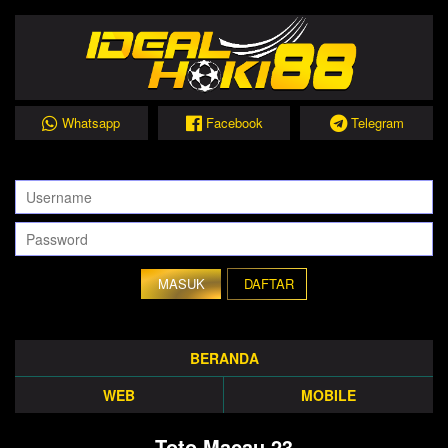
Whatsapp
Facebook
Telegram
DAFTAR
BERANDA
WEB
MOBILE
Toto Macau 23