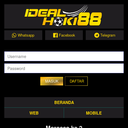
Whatsapp
Facebook
Telegram
DAFTAR
BERANDA
WEB
MOBILE
Morocco ke 2