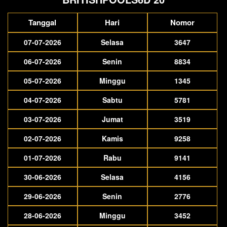
Tanggal
Hari
Nomor
07-07-2026
Selasa
3647
06-07-2026
Senin
8834
05-07-2026
Minggu
1345
04-07-2026
Sabtu
5781
03-07-2026
Jumat
3519
02-07-2026
Kamis
9258
01-07-2026
Rabu
9141
30-06-2026
Selasa
4156
29-06-2026
Senin
2776
28-06-2026
Minggu
3452