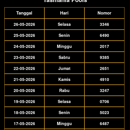
Tanggal
Hari
Nomor
26-05-2026
Selasa
3346
25-05-2026
Senin
6490
24-05-2026
Minggu
2017
23-05-2026
Sabtu
9385
22-05-2026
Jumat
2651
21-05-2026
Kamis
4910
20-05-2026
Rabu
3247
19-05-2026
Selasa
0706
18-05-2026
Senin
5023
17-05-2026
Minggu
6487